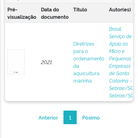
Pré-
Data do
Título
Autor(es)
visualização
documento
Brasil,
Serviço de
Diretrizes
Apoio às
para o
Micro e
ordenamento
Pequenas
2021
da
Empresas
aquicultura
de Santa
marinha
Catarina –
Sebrae/SC
;
Sebrae/SC
Anterior
1
Póximo