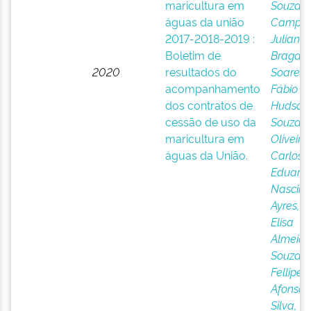
maricultura em
Souza
;
águas da união
Campos
2017-2018-2019 :
Juliana
Boletim de
Bragan
2020
resultados do
Soares,
acompanhamento
Fábio
dos contratos de
Hudson
cessão de uso da
Souza
;
maricultura em
Oliveira,
águas da União.
Carlos
Eduard
Nascim
Ayres, 
Elisa
Almeid
Souza,
Fellipe
Afonso 
Silva,