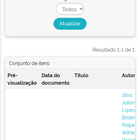
Resultado 1-1 de 1.
Conjunto de itens:
Pré-
Data do
Título
Autor(e
visualização
documento
Silva,
Juliana
Lopes 
Bodens,
Felipe
Wilhel
Peixoto
;