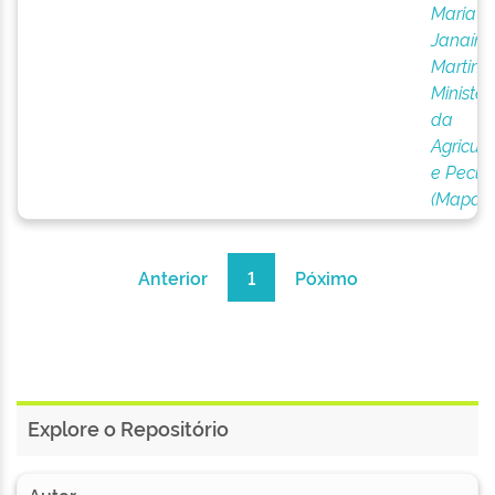
Maria
Janaína
Martins
Ministér
da
Agricult
e Pecuá
(Mapa)
Anterior
1
Póximo
Explore o Repositório