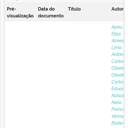
Pré-
Data do
Título
Autor(e
visualização
documento
Ayres, 
Elisa
Almeid
Lima,
Antônio
Carlos 
Oliveira
;
Oliveira,
Carlos
Eduard
Nascim
Neto, Da
Franco
Veras
;
Bodens,