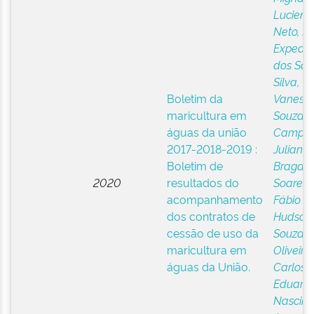
Luciene
Neto, Fá
Expedit
dos San
Silva,
Boletim da
Vaness
maricultura em
Souza
;
águas da união
Campos
2017-2018-2019 :
Juliana
Boletim de
Bragan
2020
resultados do
Soares,
acompanhamento
Fábio
dos contratos de
Hudson
cessão de uso da
Souza
;
maricultura em
Oliveira,
águas da União.
Carlos
Eduard
Nascim