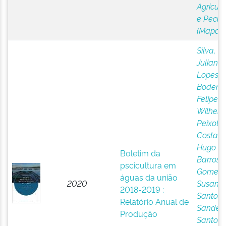
Agricult
e Pecuá
(Mapa)
Silva,
Juliana
Lopes 
Bodens,
Felipe
Wilhel
Peixoto
;
Costa, V
Hugo
Boletim da
Barros
;
pscicultura em
Gomes,
águas da união
2020
Susana
2018-2019 :
Santos
Relatório Anual de
Sandes
;
Produção
Santos,