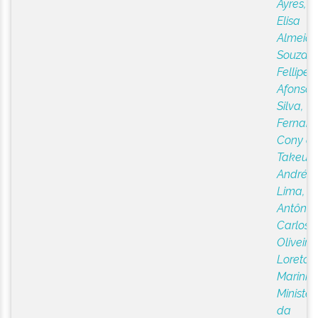
Ayres, 
Elisa
Almeid
Souza,
Fellipe
Afonso 
Silva,
Fernan
Cony d
Takeuti,
Andréa
;
Lima,
Antônio
Carlos 
Oliveira
;
Loreto, V
Marinho
Ministér
da