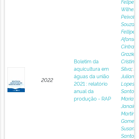
Felipe
Wilhel
Peixoto
;
Souza,
Fellipe
Afonso 
Cintra,
Graziell
Boletim da
Cristine
aquicultura em
Silva
;
Si
águas da união
Juliana
2022
2021 : relatório
Lopes 
anual da
Santos,
produção - RAP
Maria
Janaína
Martins
Gomes,
Susana
Santos