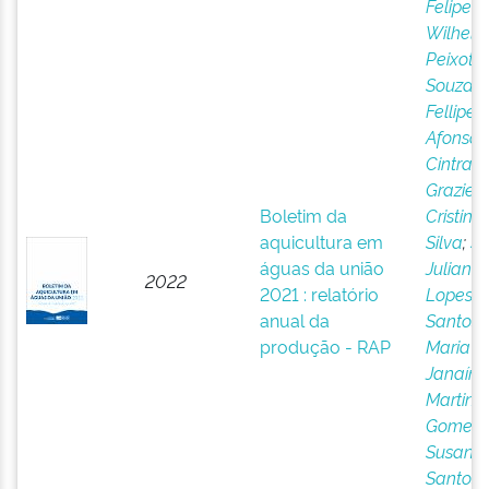
Felipe
Wilhel
Peixoto
;
Souza,
Fellipe
Afonso 
Cintra,
Graziell
Boletim da
Cristine
aquicultura em
Silva
;
Si
águas da união
Juliana
2022
2021 : relatório
Lopes 
anual da
Santos,
produção - RAP
Maria
Janaína
Martins
Gomes,
Susana
Santos