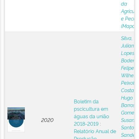
da
Agricult
e Pecuá
(Mapa)
Silva,
Juliana
Lopes 
Bodens,
Felipe
Wilhel
Peixoto
;
Costa, V
Hugo
Boletim da
Barros
;
pscicultura em
Gomes,
águas da união
2020
Susana
2018-2019 :
Santos
Relatório Anual de
Sandes
;
Produção