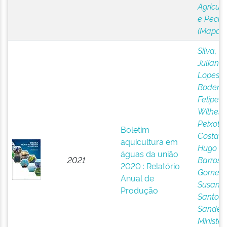
Agricult
e Pecuá
(Mapa)
Silva,
Juliana
Lopes 
Bodens,
Felipe
Wilhel
Peixoto
;
Boletim
Costa, V
aquicultura em
Hugo
águas da união
2021
Barros
;
2020 : Relatório
Gomes,
Anual de
Susana
Produção
Santos
Sandes
;
Ministér