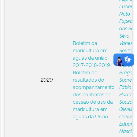
Luciene
Neto, Fá
Expedit
dos San
Silva,
Boletim da
Vaness
maricultura em
Souza
;
águas da união
Campos
2017-2018-2019 :
Juliana
Boletim de
Bragan
2020
resultados do
Soares,
acompanhamento
Fábio
dos contratos de
Hudson
cessão de uso da
Souza
;
maricultura em
Oliveira,
águas da União.
Carlos
Eduard
Nascim