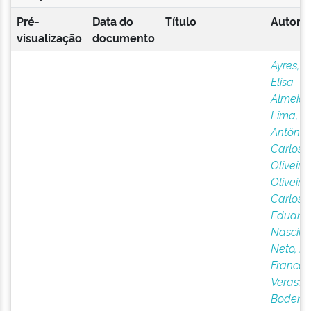
Pré-
Data do
Título
Autor(e
visualização
documento
Ayres, 
Elisa
Almeid
Lima,
Antônio
Carlos 
Oliveira
;
Oliveira,
Carlos
Eduard
Nascim
Neto, Da
Franco
Veras
;
Bodens,