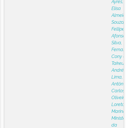
Ayres, 
Elisa
Almeid
Souza,
Fellipe
Afonso 
Silva,
Fernan
Cony d
Takeuti,
Andréa
;
Lima,
Antônio
Carlos 
Oliveira
;
Loreto, V
Marinho
Ministér
da