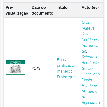
Pré-
Data do
Título
Autor(es)
visualização
documento
Costa,
Mateus
José
Rodrigues
Paranhos
da
;
Spironelli,
Boas
Ana Lúcia
práticas de
2013
Garcia
;
manejo :
Quintiliano,
Embarque
Murilo
Henrique
;
Ministério
da
Agricultura