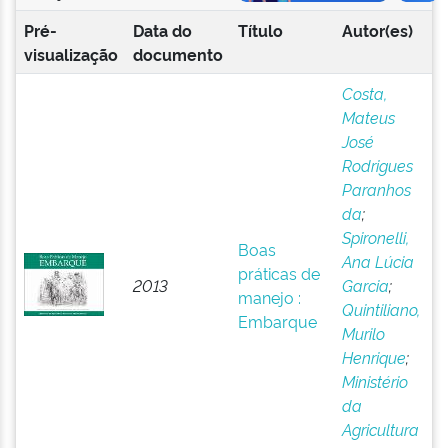
Pré-
Data do
Título
Autor(es)
visualização
documento
Costa,
Mateus
José
Rodrigues
Paranhos
da
;
Spironelli,
Boas
Ana Lúcia
práticas de
2013
Garcia
;
manejo :
Quintiliano,
Embarque
Murilo
Henrique
;
Ministério
da
Agricultura