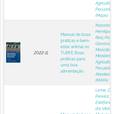
Agricultur
Pecuária
(Mapa)
Noronha,
Henrique 
Manual de boas
Reis
;
Pivat
práticas e bem-
Giovana
estar animal no
Mancilla
;
2022-11
TURFE Boas
Ministério
práticas para
Agricultura
uma boa
Pecuária 
alimentação
Abasteci
(MAPA)
Leme, Den
Pereira
;
Si
Estéfane L
da
;
Vieira,