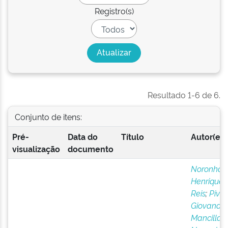
Registro(s)
Resultado 1-6 de 6.
Conjunto de itens:
Pré-
Data do
Título
Autor(es)
visualização
documento
Noronha,
Henrique 
Reis
;
Pivat
Giovana
Mancilla
;