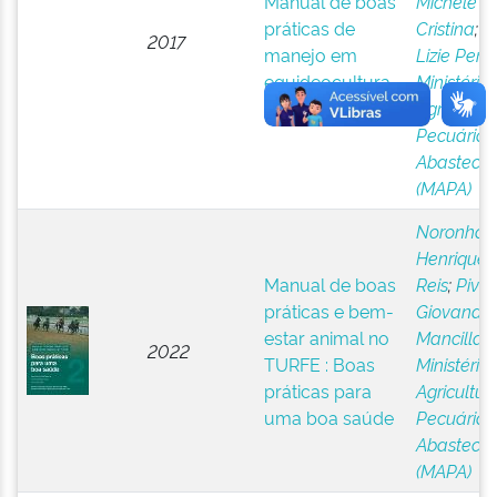
Manual de boas
Michele
práticas de
Cristina
;
B
2017
manejo em
Lizie Perei
equideocultura
Ministério
Agricultura
Pecuária 
Abasteci
(MAPA)
Noronha,
Henrique 
Manual de boas
Reis
;
Pivat
práticas e bem-
Giovana
estar animal no
Mancilla
;
2022
TURFE : Boas
Ministério
práticas para
Agricultura
uma boa saúde
Pecuária 
Abasteci
(MAPA)