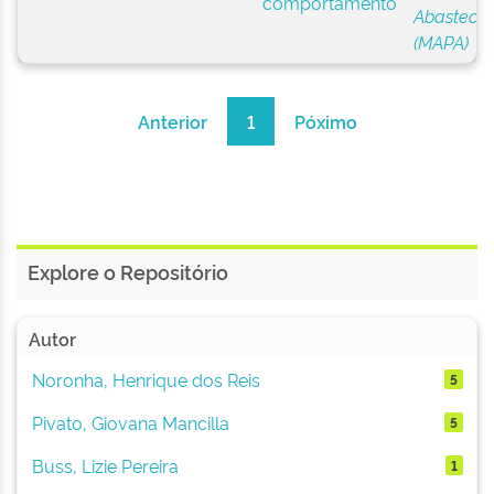
comportamento
Abasteci
(MAPA)
Anterior
1
Póximo
Explore o Repositório
Autor
Noronha, Henrique dos Reis
5
Pivato, Giovana Mancilla
5
Buss, Lizie Pereira
1