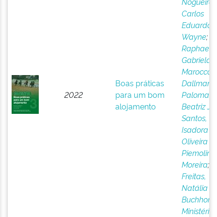
Nogueira,
Carlos
Eduardo
Wayne
;
Raphaelli,
Gabriela
Marocco
;
Boas práticas
Dallmann
2022
para um bom
Paloma
alojamento
Beatriz Jo
Santos,
Isadora P
Oliveira d
Piemolini, 
Moreira
;
Freitas,
Natália
Buchhorn
Ministério