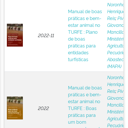
Noronha,
Manual de boas
Henrique 
práticas e bem-
Reis
;
Pivat
estar animal no
Giovana
TURFE : Plano
Mancilla
;
2022-11
de boas
Ministério
práticas para
Agricultura
entidades
Pecuária 
turfísticas
Abasteci
(MAPA)
Noronha,
Henrique 
Manual de boas
Reis
;
Pivat
práticas e bem-
Giovana
estar animal no
Mancilla
;
2022
TURFE : Boas
Ministério
práticas para
Agricultura
um bom
Pecuária 