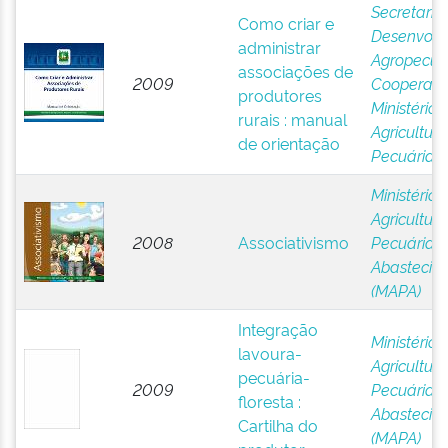
Secretaria
Como criar e
Desenvolv
administrar
Agropecuár
associações de
2009
Cooperati
produtores
Ministério 
rurais : manual
Agricultura
de orientação
Pecuária 
Ministério 
Agricultura
2008
Associativismo
Pecuária e
Abastecim
(MAPA)
Integração
Ministério 
lavoura-
Agricultura
pecuária-
2009
Pecuária e
floresta :
Abastecim
Cartilha do
(MAPA)