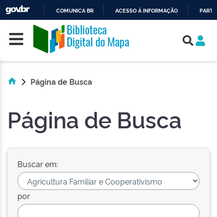
COMUNICA BR
ACESSO À INFORMAÇÃO
PARTI
Skip navigation
IR
PARA
O
CONTEÚDO
Página de Busca
Página de Busca
Buscar em:
por