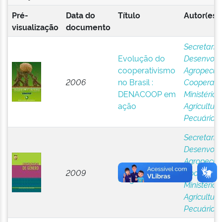
Pré-
Data do
Título
Autor(es)
visualização
documento
Secretaria
Evolução do
Desenvolv
cooperativismo
Agropecuár
2006
no Brasil :
Cooperati
DENACOOP em
Ministério 
ação
Agricultura
Pecuária 
Secretaria
Desenvolv
Agropecuár
Cooperativismo
2009
Cooperati
de gênero
Ministério 
Agricultura
Pecuária 