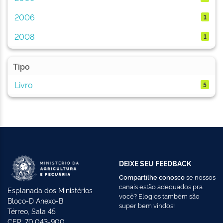
2006
1
2008
1
Tipo
Livro
5
DEIXE SEU FEEDBACK
Compartilhe conosco
se nossos
canais estão adequados pra
Esplanada dos Ministérios
você? Elogios também são
Bloco-D Anexo-B
super bem vindos!
Térreo, Sala 45
CEP: 70.043-900