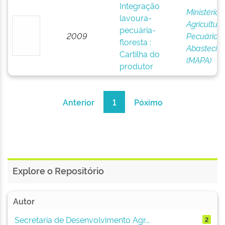
Integração
Ministério 
lavoura-
Agricultura
pecuária-
2009
Pecuária e
floresta :
Abastecim
Cartilha do
(MAPA)
produtor
Anterior
1
Póximo
Explore o Repositório
Autor
Secretaria de Desenvolvimento Agr...
2