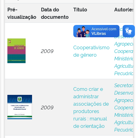
Pré-
Data do
Título
Autor(es)
visualização
documento
Secretaria
Desenvolv
Agropecuár
Cooperativismo
2009
Cooperati
de gênero
Ministério 
Agricultura
Pecuária 
Secretaria
Como criar e
Desenvolv
administrar
Agropecuár
associações de
2009
Cooperati
produtores
Ministério 
rurais : manual
Agricultura
de orientação
Pecuária 