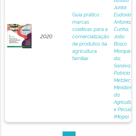
Junior,
Guia prático :
Eudoxio
marcas
Antonio
;
coletivas para a
Cunha,
2020
comercialização
João
de produtos da
Bosco
agricultura
Marques
familiar
da
;
Saraiva,
Patrícia
Metzler
;
Ministério
da
Agricultur
e Pecuári
(Mapa)