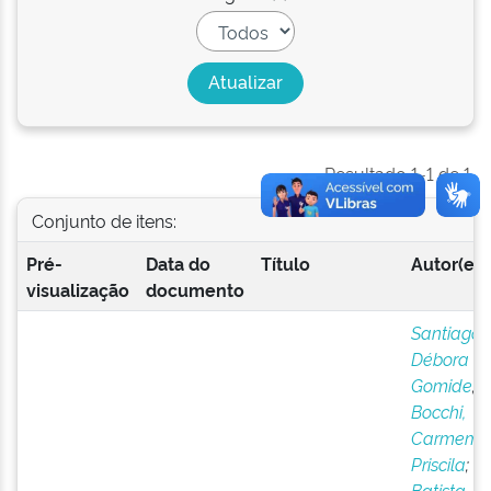
Resultado 1-1 de 1.
Conjunto de itens:
Pré-
Data do
Título
Autor(es)
visualização
documento
Santiago,
Débora
Gomide
;
Bocchi,
Carmem
Priscila
;
Batista