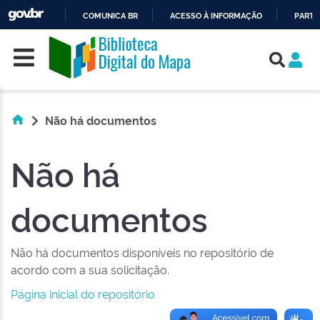
COMUNICA BR
ACESSO À INFORMAÇÃO
PARTI
Skip navigation
IR
PARA
O
CONTEÚDO
Não há documentos
Não há
documentos
Não há documentos disponíveis no repositório de
acordo com a sua solicitação.
Página inicial do repositório