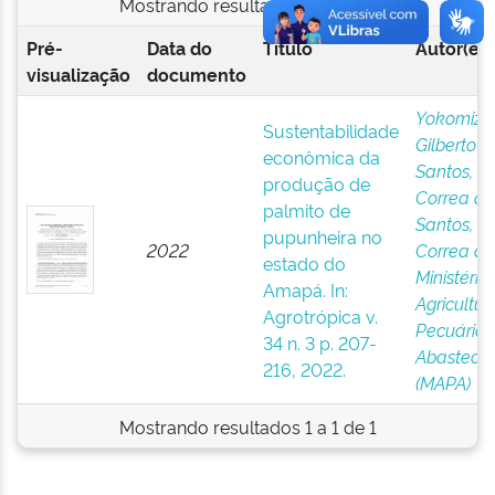
Mostrando resultados 1 a 1 de 1
Pré-
Data do
Título
Autor(es)
visualização
documento
Yokomizo,
Sustentabilidade
Gilberto Ke
econômica da
Santos, Ig
produção de
Correa do
palmito de
Santos, E
pupunheira no
2022
Correa do
estado do
Ministério
Amapá. In:
Agricultur
Agrotrópica v.
Pecuária 
34 n. 3 p. 207-
Abasteci
216, 2022.
(MAPA)
Mostrando resultados 1 a 1 de 1