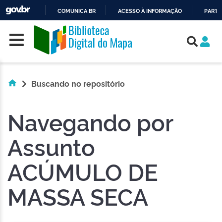
COMUNICA BR
ACESSO À INFORMAÇÃO
PARTI
Skip navigation
IR
PARA
O
CONTEÚDO
Buscando no repositório
Navegando por
Assunto
ACÚMULO DE
MASSA SECA