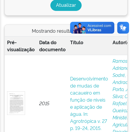
Mostrando resultados 1 a 1 de 1
Pré-
Data do
Título
Autor(es
visualização
documento
Ramos,
Adriana
;
Sodré, G
Desenvolvimento
Andrade
;
de mudas de
Porto, Jo
cacaueiro em
Silva
;
Cos
função de niveis
2015
Rafael d
e aplicação de
Queiroz
;
água. In:
Ministéri
Agrotrópica v. 27
Agricultu
p. 19-24, 2015.
Pecuária