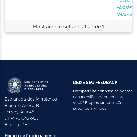
Abasteci
(MAPA)
Mostrando resultados 1 a 1 de 1
DEIXE SEU FEEDBACK
Compartilhe conosco
se nossos
canais estão adequados pra
Esplanada dos Ministérios
você? Elogios também são
Bloco-D Anexo-B
super bem vindos!
Térreo, Sala 45
CEP: 70.043-900
Brasília/DF
Horário de funcionamento