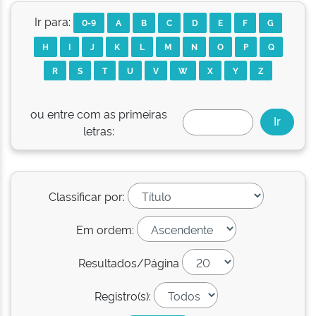
Ir para:
0-9
A
B
C
D
E
F
G
H
I
J
K
L
M
N
O
P
Q
R
S
T
U
V
W
X
Y
Z
ou entre com as primeiras
letras:
Classificar por:
Em ordem:
Resultados/Página
Registro(s):