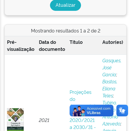
Mostrando resultados 1 a 2 de 2
Pré-
Data do
Título
Autor(es)
visualização
documento
Gasques,
José
Garcia
;
Bastos,
Eliana
Projeções
Teles
;
do
Tubino,
Agronegócio
Marco
: Brasil
Antonio
2021
2020/2021
Azevedo
;
a 2030/31 -
Araujo,