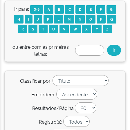
Ir para:
0-9
A
B
C
D
E
F
G
H
I
J
K
L
M
N
O
P
Q
R
S
T
U
V
W
X
Y
Z
ou entre com as primeiras
letras:
Classificar por:
Em ordem:
Resultados/Página
Registro(s):