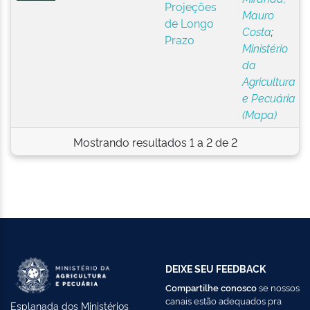
Projeções
Mauro
de Longo
Costa
;
Prazo
Ministério
da
Agricultura
e Pecuária
(Mapa)
Mostrando resultados 1 a 2 de 2
DEIXE SEU FEEDBACK
Compartilhe conosco
se nossos
canais estão adequados pra
Esplanada dos Ministérios