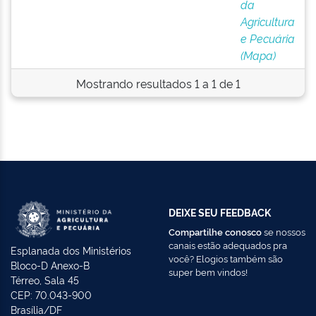
da
Agricultura
e Pecuária
(Mapa)
Mostrando resultados 1 a 1 de 1
DEIXE SEU FEEDBACK
Compartilhe conosco
se nossos
canais estão adequados pra
Esplanada dos Ministérios
você? Elogios também são
Bloco-D Anexo-B
super bem vindos!
Térreo, Sala 45
CEP: 70.043-900
Brasília/DF