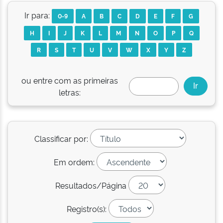
Ir para:
0-9
A
B
C
D
E
F
G
H
I
J
K
L
M
N
O
P
Q
R
S
T
U
V
W
X
Y
Z
ou entre com as primeiras
letras:
Classificar por:
Em ordem:
Resultados/Página
Registro(s):