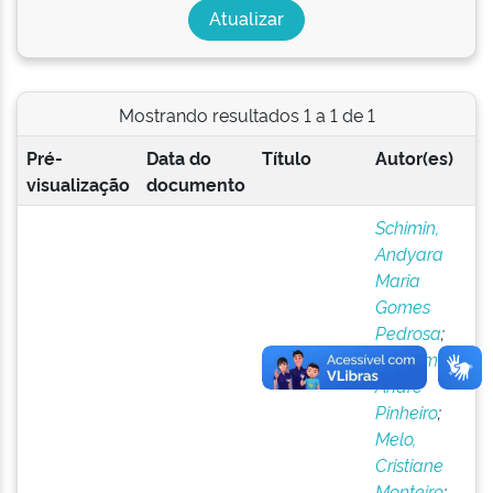
Mostrando resultados 1 a 1 de 1
Pré-
Data do
Título
Autor(es)
visualização
documento
Schimin,
Andyara
Maria
Gomes
Pedrosa
;
Francimat,
André
Pinheiro
;
Melo,
Cristiane
Monteiro
;