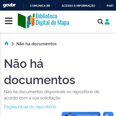
COMUNICA BR
ACESSO À INFORMAÇÃO
PARTI
Skip navigation
IR
PARA
O
CONTEÚDO
Não há documentos
Não há
documentos
Não há documentos disponíveis no repositório de
acordo com a sua solicitação.
Página inicial do repositório