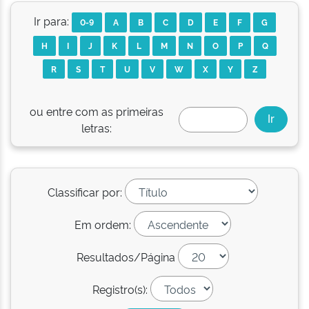
Ir para:
0-9
A
B
C
D
E
F
G
H
I
J
K
L
M
N
O
P
Q
R
S
T
U
V
W
X
Y
Z
ou entre com as primeiras
letras:
Classificar por:
Em ordem:
Resultados/Página
Registro(s):