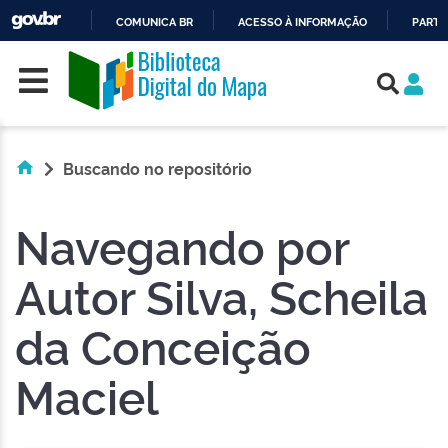
COMUNICA BR
ACESSO À INFORMAÇÃO
PARTI
Skip navigation
IR
PARA
O
CONTEÚDO
Buscando no repositório
Navegando por
Autor Silva, Scheila
da Conceição
Maciel