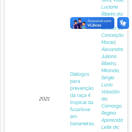
Luciane
Ribeiro do
;
Silva,
Scheila da
Conceição
Maciel
;
Alexandre,
Juliana
Ribeiro
;
Miranda,
Diálogos
Sérgio
para
Lúcio
prevenção
Valadão
da raça 4
2021
de
;
tropical da
Camargo,
fusariose
Regina
em
Aparecida
bananeiras.
Leite de
;