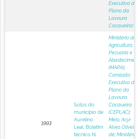
Executiva do
Plano da
Lavoura
Cacaueira)
Ministério da
Agricultura,
Pecuária e
Abastecimen
(MAPA)
;
Comissão
Executiva do
Plano da
Lavoura
Solos do
Cacaueira
município de
(CEPLAC)
;
Aurelino
Melo, Acyr
1993
Leal. Boletim
Alves Oliveira
técnico N.
de
;
Ministério