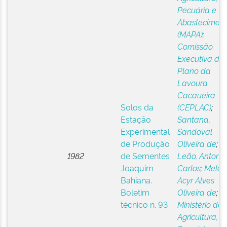
Pecuária e
Abastecimen
(MAPA)
;
Comissão
Executiva do
Plano da
Lavoura
Cacaueira
Solos da
(CEPLAC)
;
Estação
Santana,
Experimental
Sandoval
de Produção
Oliveira de
;
1982
de Sementes
Leão, Antonio
Joaquim
Carlos
;
Melo,
Bahiana.
Acyr Alves
Boletim
Oliveira de
;
técnico n. 93
Ministério da
Agricultura,