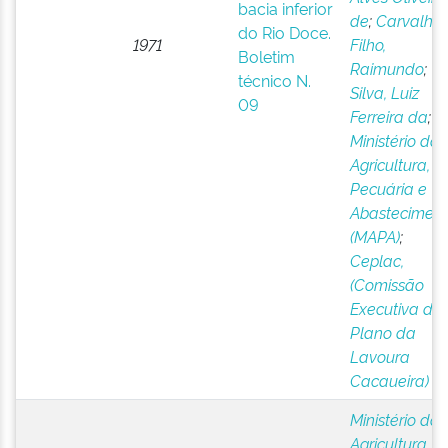
bacia inferior
de
;
Carvalho
do Rio Doce.
1971
Filho,
Boletim
Raimundo
;
técnico N.
Silva, Luiz
09
Ferreira da
;
Ministério da
Agricultura,
Pecuária e
Abastecimen
(MAPA)
;
Ceplac,
(Comissão
Executiva do
Plano da
Lavoura
Cacaueira)
Ministério da
Agricultura,