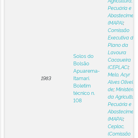
Agricultura,
Pecuária e
Abastecimen
(MAPA)
;
Comissão
Executiva do
Plano da
Lavoura
Solos do
Cacaueira
Bolsão
(CEPLAC)
;
Apuarema-
Melo, Acyr
1983
Itamari.
Alves Oliveira
Boletim
de
;
Ministério
técnico n.
da Agricultura
108
Pecuária e
Abastecimen
(MAPA)
;
Ceplac,
(Comissão