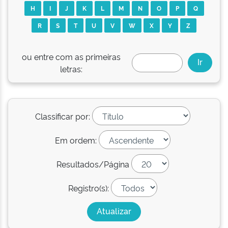
H
I
J
K
L
M
N
O
P
Q
R
S
T
U
V
W
X
Y
Z
ou entre com as primeiras
letras:
Classificar por:
Em ordem:
Resultados/Página
Registro(s):