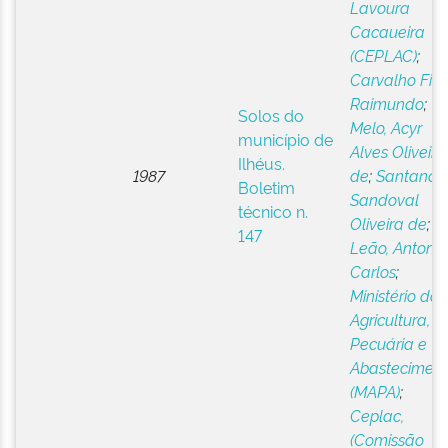
Lavoura
Cacaueira
(CEPLAC)
;
Carvalho Filh
Raimundo
;
Solos do
Melo, Acyr
município de
Alves Oliveira
Ilhéus.
1987
de
;
Santana,
Boletim
Sandoval
técnico n.
Oliveira de
;
147
Leão, Antonio
Carlos
;
Ministério da
Agricultura,
Pecuária e
Abastecimen
(MAPA)
;
Ceplac,
(Comissão