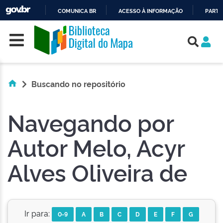
COMUNICA BR
ACESSO À INFORMAÇÃO
PARTI
Skip navigation
IR
PARA
O
CONTEÚDO
Buscando no repositório
Navegando por
Autor Melo, Acyr
Alves Oliveira de
Ir para:
0-9
A
B
C
D
E
F
G