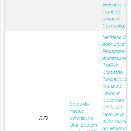
Executiva do
Plano da
Lavoura
Cacaueira)
Ministério da
Agricultura,
Pecuária e
Abastecimen
(MAPA)
;
Comissão
Executiva do
Plano da
Lavoura
Cacaueira
Solos do
(CEPLAC)
;
núcleo
Melo, Acyr
1973
colonial de
Alves Oliveira
Una. Boletim
de
;
Ministério