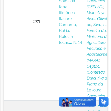
Solos da
Cacaueira
faixa
(CEPLAC)
;
litorânea
Melo, Acyr
Itacare-
Alves Oliveira
1971
Camamu,
de
;
Silva, Luiz
Bahia.
Ferreira da
;
Boletim
Ministério da
técnico N. 14
Agricultura,
Pecuária e
Abastecimen
(MAPA)
;
Ceplac,
(Comissão
Executiva do
Plano da
Lavoura
Cacaueira)
Ministério da