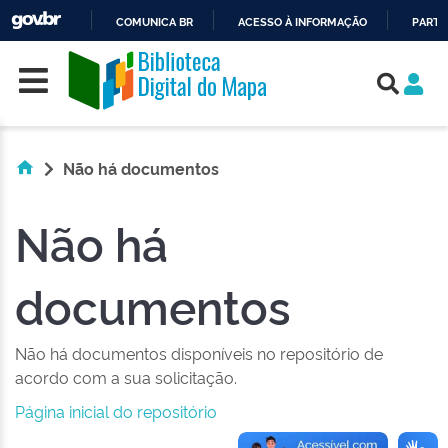
COMUNICA BR
ACESSO À INFORMAÇÃO
PARTI
Skip navigation
IR
PARA
O
CONTEÚDO
Não há documentos
Não há
documentos
Não há documentos disponíveis no repositório de
acordo com a sua solicitação.
Página inicial do repositório