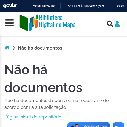
COMUNICA BR
ACESSO À INFORMAÇÃO
PARTI
Skip navigation
IR
PARA
O
CONTEÚDO
Não há documentos
Não há
documentos
Não há documentos disponíveis no repositório de
acordo com a sua solicitação.
Página inicial do repositório