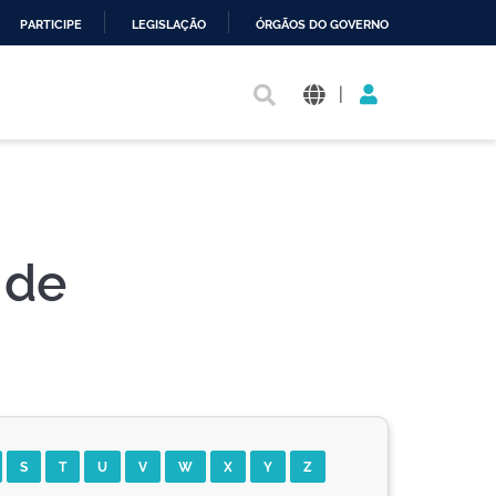
PARTICIPE
LEGISLAÇÃO
ÓRGÃOS DO GOVERNO
|
 de
S
T
U
V
W
X
Y
Z