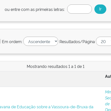
ou entre com as primeiras letras:
Em ordem:
Resultados/Página
Mostrando resultados 1 a 1 de 1
Aut
Min
Sec
de 
ravana de Educação sobre a Vassoura-de-Bruxa da
Dep