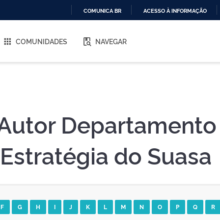
COMUNICA BR
ACESSO À INFORMAÇÃO
IR
PARA
COMUNIDADES
NAVEGAR
O
CONTEÚDO
Autor Departamento
Estratégia do Suasa
F
G
H
I
J
K
L
M
N
O
P
Q
R