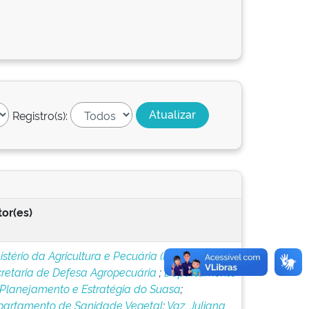
Registro(s):
or(es)
istério da Agricultura e Pecuária (MAPA)
;
retaria de Defesa Agropecuária
;
Departamento
Planejamento e Estratégia do Suasa
;
artamento de Sanidade Vegetal
;
Vaz, Juliana