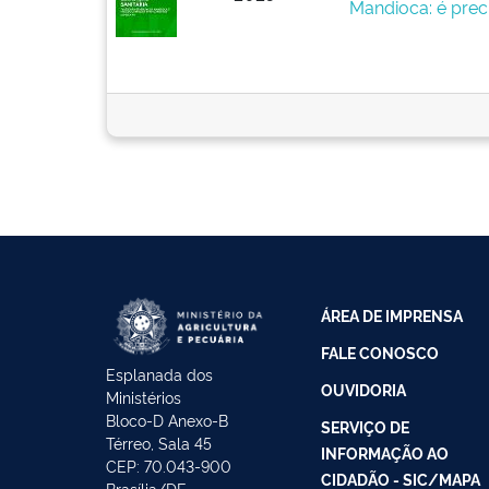
Mandioca: é prec
ÁREA DE IMPRENSA
FALE CONOSCO
Esplanada dos
OUVIDORIA
Ministérios
Bloco-D Anexo-B
SERVIÇO DE
Térreo, Sala 45
INFORMAÇÃO AO
CEP: 70.043-900
CIDADÃO - SIC/MAPA
Brasília/DF