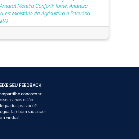
Amaral Moreira Conforti
;
Tomé, Andreza
ares
;
Ministério da Agricultura e Pecuária
APA)
EIXE SEU FEEDBACK
ompartilhe conosco
se
ossos canais estão
dequados pra você?
logios também são super
em vindos!