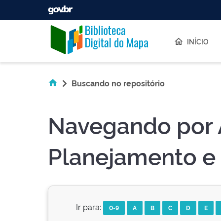
Skip navigation
INÍCIO
Buscando no repositório
Navegando por 
Planejamento e 
Ir para:
0-9
A
B
C
D
E