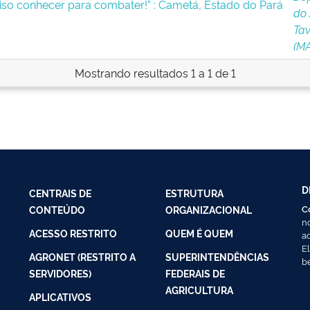
iso conhecer para combater!” : Cametá, Estado do Pará
do 
Tav
(M
Mostrando resultados 1 a 1 de 1
D
CENTRAIS DE
ESTRUTURA
C
CONTEÚDO
ORGANIZACIONAL
n
ACESSO RESTRITO
QUEM É QUEM
a
E
AGRONET (RESTRITO A
SUPERINTENDÊNCIAS
b
SERVIDORES)
FEDERAIS DE
AGRICULTURA
APLICATIVOS