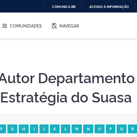
COMUNICA BR
ACESSO À INFORMAÇÃO
IR
PARA
COMUNIDADES
NAVEGAR
O
CONTEÚDO
Autor Departamento
Estratégia do Suasa
F
G
H
I
J
K
L
M
N
O
P
Q
R