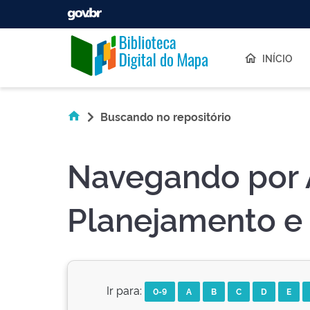
Skip navigation
INÍCIO
Buscando no repositório
Navegando por 
Planejamento e 
Ir para:
0-9
A
B
C
D
E