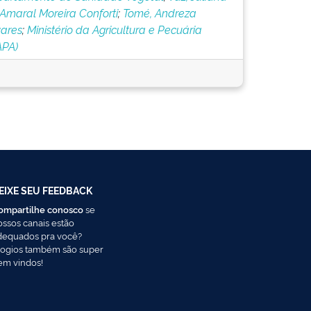
Amaral Moreira Conforti
;
Tomé, Andreza
ares
;
Ministério da Agricultura e Pecuária
APA)
EIXE SEU FEEDBACK
ompartilhe conosco
se
ossos canais estão
dequados pra você?
logios também são super
em vindos!