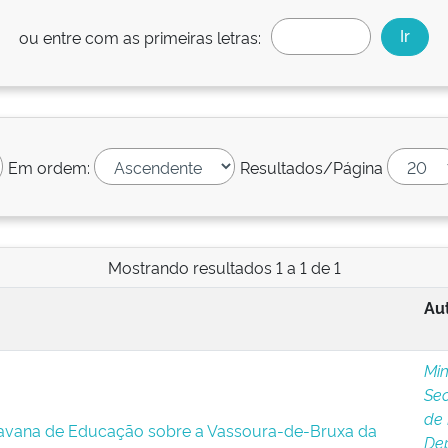
ou entre com as primeiras letras:
Em ordem:
Resultados/Página
Mostrando resultados 1 a 1 de 1
Aut
Min
Sec
de 
ravana de Educação sobre a Vassoura-de-Bruxa da
Dep