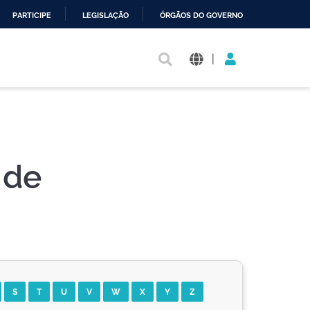
PARTICIPE
LEGISLAÇÃO
ÓRGÃOS DO GOVERNO
|
 de
S
T
U
V
W
X
Y
Z