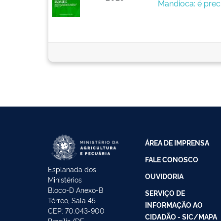
Mandioca: é prec
ÁREA DE IMPRENSA
FALE CONOSCO
Esplanada dos
OUVIDORIA
Ministérios
Bloco-D Anexo-B
SERVIÇO DE
Térreo, Sala 45
INFORMAÇÃO AO
CEP: 70.043-900
CIDADÃO - SIC/MAPA
Brasília/DF