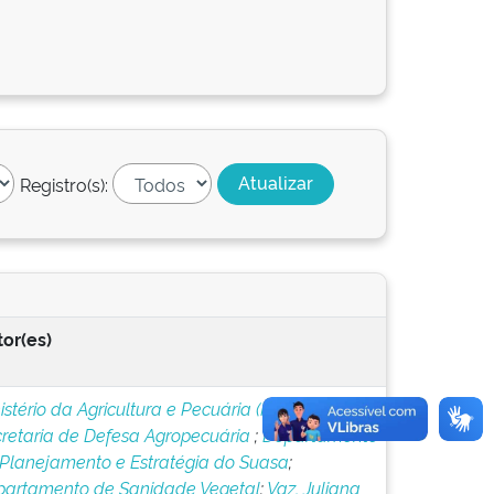
Registro(s):
or(es)
istério da Agricultura e Pecuária (MAPA)
;
retaria de Defesa Agropecuária
;
Departamento
Planejamento e Estratégia do Suasa
;
artamento de Sanidade Vegetal
;
Vaz, Juliana