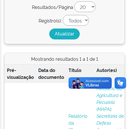
Resultados/Página
Registro(s):
Mostrando resultados 1 a 1 de 1
Pré-
Data do
Título
Autor(es)
visualização
documento
Ministério da
Agricultura e
Pecuária
(MAPA)
;
Relatório
Secretaria de
da
Defesa