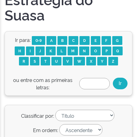
Suasa
Ir para:
0-9
A
B
C
D
E
F
G
H
I
J
K
L
M
N
O
P
Q
R
S
T
U
V
W
X
Y
Z
ou entre com as primeiras
letras:
Classificar por:
Em ordem: