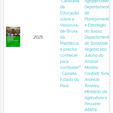
“Caravana
Agropecuária
;
de
Departamento
Educação
de
sobre a
Planejamento
Vassoura-
e Estratégia
de-Bruxa
do Suasa
;
2025
da
Departamento
Mandioca:
de Sanidade
é preciso
Vegetal
;
Vaz,
conhecer
Juliana do
para
Amaral
combater!”
Moreira
: Cametá,
Conforti
;
Tomé,
Estado do
Andreza
Pará
Tavares
;
Ministério da
Agricultura e
Pecuária
(MAPA)