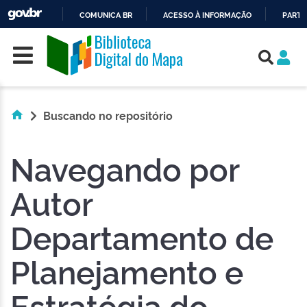
COMUNICA BR
ACESSO À INFORMAÇÃO
PARTI
Skip navigation
IR
PARA
O
CONTEÚDO
Buscando no repositório
Navegando por
Autor
Departamento de
Planejamento e
Estratégia do