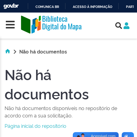
COMUNICA BR
ACESSO À INFORMAÇÃO
PARTI
Skip navigation
IR
PARA
O
CONTEÚDO
Não há documentos
Não há
documentos
Não há documentos disponíveis no repositório de
acordo com a sua solicitação.
Página inicial do repositório