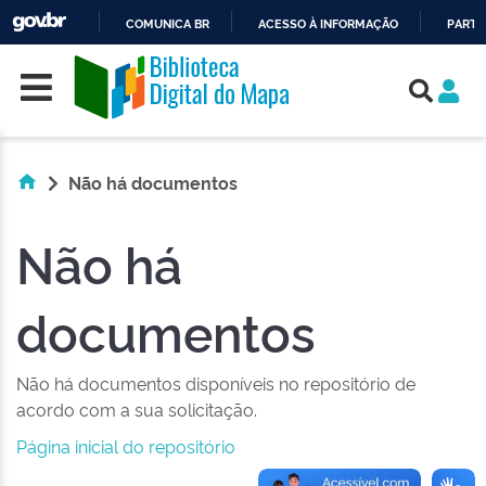
COMUNICA BR
ACESSO À INFORMAÇÃO
PARTI
Skip navigation
IR
PARA
O
CONTEÚDO
Não há documentos
Não há
documentos
Não há documentos disponíveis no repositório de
acordo com a sua solicitação.
Página inicial do repositório