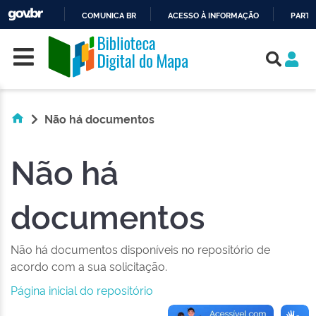
COMUNICA BR
ACESSO À INFORMAÇÃO
PARTI
Skip navigation
IR
PARA
O
CONTEÚDO
Não há documentos
Não há
documentos
Não há documentos disponíveis no repositório de
acordo com a sua solicitação.
Página inicial do repositório