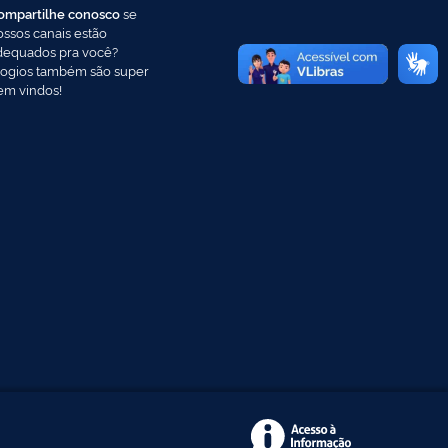
ompartilhe conosco
se
ossos canais estão
dequados pra você?
logios também são super
em vindos!