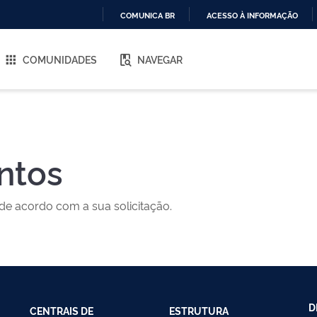
COMUNICA BR
ACESSO À INFORMAÇÃO
IR
PARA
COMUNIDADES
NAVEGAR
O
CONTEÚDO
ntos
de acordo com a sua solicitação.
D
CENTRAIS DE
ESTRUTURA