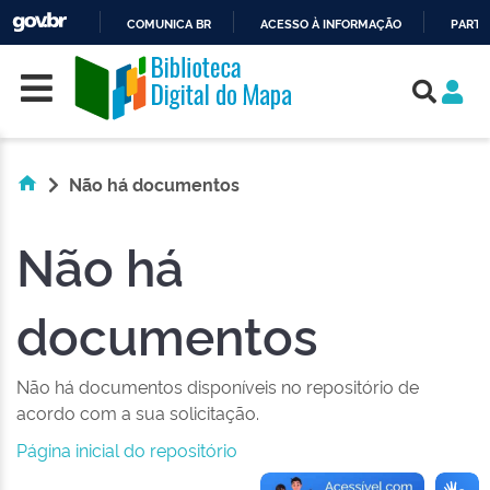
COMUNICA BR
ACESSO À INFORMAÇÃO
PARTI
Skip navigation
IR
PARA
O
CONTEÚDO
Não há documentos
Não há
documentos
Não há documentos disponíveis no repositório de
acordo com a sua solicitação.
Página inicial do repositório