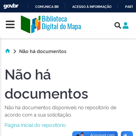
COMUNICA BR
ACESSO À INFORMAÇÃO
PARTI
Skip navigation
IR
PARA
O
CONTEÚDO
Não há documentos
Não há
documentos
Não há documentos disponíveis no repositório de
acordo com a sua solicitação.
Página inicial do repositório