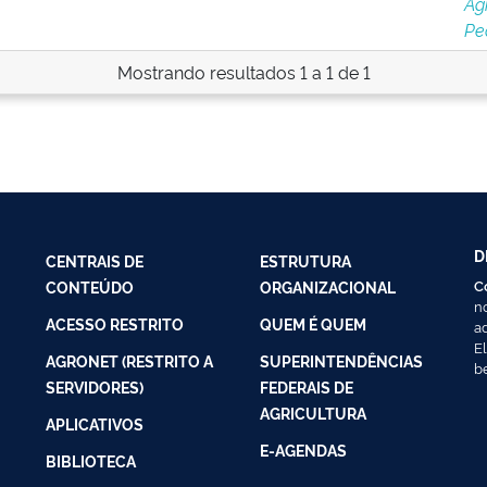
Ag
Pe
Mostrando resultados 1 a 1 de 1
D
CENTRAIS DE
ESTRUTURA
C
CONTEÚDO
ORGANIZACIONAL
n
ACESSO RESTRITO
QUEM É QUEM
a
E
AGRONET (RESTRITO A
SUPERINTENDÊNCIAS
b
SERVIDORES)
FEDERAIS DE
AGRICULTURA
APLICATIVOS
E-AGENDAS
BIBLIOTECA