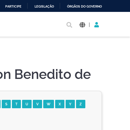
PARTICIPE
LEGISLAÇÃO
ÓRGÃOS DO GOVERNO
|
on Benedito de
S
T
U
V
W
X
Y
Z