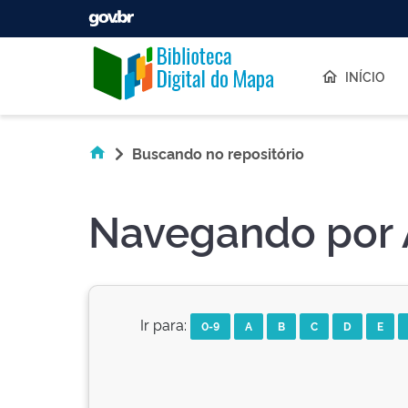
Skip navigation
INÍCIO
Buscando no repositório
Navegando por A
Ir para:
0-9
A
B
C
D
E