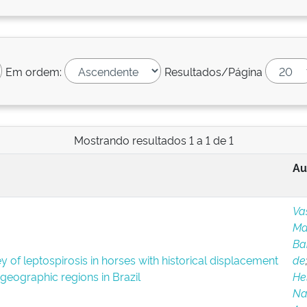
Em ordem:
Resultados/Página
Mostrando resultados 1 a 1 de 1
Au
Vas
Ma
Ba
y of leptospirosis in horses with historical displacement
de
 geographic regions in Brazil
He
Na