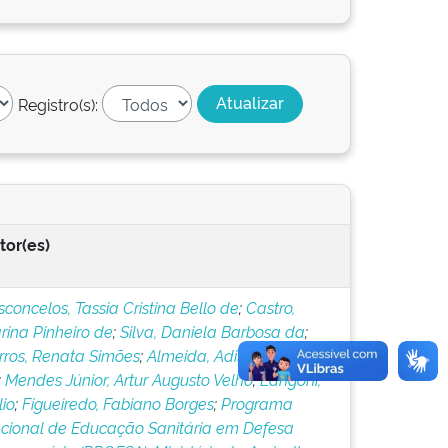
Registro(s):
tor(es)
concelos, Tassia Cristina Bello de
;
Castro,
rina Pinheiro de
;
Silva, Daniela Barbosa da
;
rros, Renata Simões
;
Almeida, Adilson Benedito
;
Mendes Júnior, Artur Augusto Velho
;
Langoni,
lio
;
Figueiredo, Fabiano Borges
;
Programa
cional de Educação Sanitária em Defesa