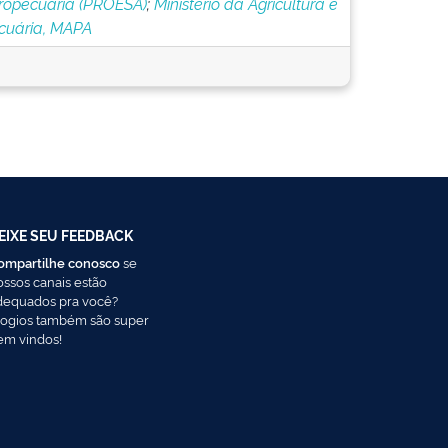
ropecuária (PROESA)
;
Ministério da Agricultura e
cuária, MAPA
EIXE SEU FEEDBACK
ompartilhe conosco
se
ossos canais estão
dequados pra você?
logios também são super
em vindos!